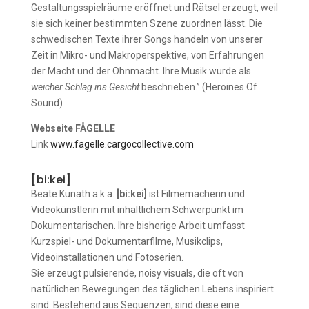
Gestaltungsspielräume eröffnet und Rätsel erzeugt, weil
sie sich keiner bestimmten Szene zuordnen lässt. Die
schwedischen Texte ihrer Songs handeln von unserer
Zeit in Mikro- und Makroperspektive, von Erfahrungen
der Macht und der Ohnmacht. Ihre Musik wurde als
weicher Schlag ins Gesicht
beschrieben.” (Heroines Of
Sound)
Webseite FÅGELLE
Link
www.fagelle.cargocollective.com
[bi:kei]
Beate Kunath a.k.a.
[bi:kei]
ist Filmemacherin und
Videokünstlerin mit inhaltlichem Schwerpunkt im
Dokumentarischen. Ihre bisherige Arbeit umfasst
Kurzspiel- und Dokumentarfilme, Musikclips,
Videoinstallationen und Fotoserien.
Sie erzeugt pulsierende, noisy visuals, die oft von
natürlichen Bewegungen des täglichen Lebens inspiriert
sind. Bestehend aus Sequenzen, sind diese eine