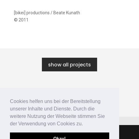
[bikei] productions / Beate Kunath
© 2011
show all projects
←
SACHSEN ZU GAST IN WUHAN
Cookies helfen uns bei der Bereitstellung
MEINE HEIMAT
→
unserer Inhalte und Dienste. Durch die
weitere Nutzung der Webseite stimmen Sie
der Verwendung von Cookies zu.
Okay!